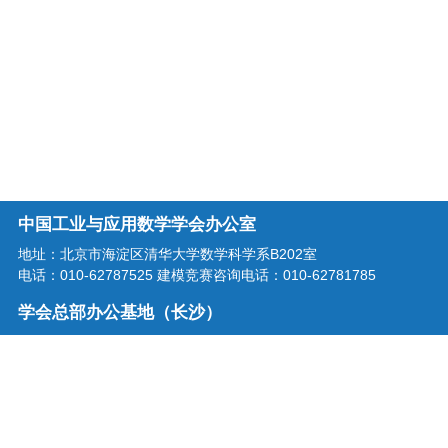
中国工业与应用数学学会办公室
地址：北京市海淀区清华大学数学科学系B202室
电话：010-62787525 建模竞赛咨询电话：010-62781785
学会总部办公基地（长沙）
地址：湖南省长沙市龙喜路2号星沙区块链产业园三楼
电话：0731-86207515
学会邮箱：office@csiam.org.cn
战略合作伙伴