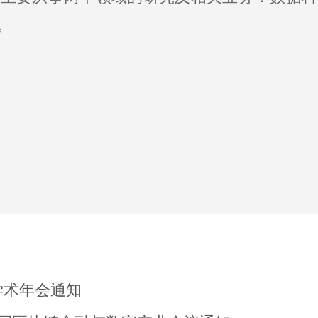
。
合学术年会通知