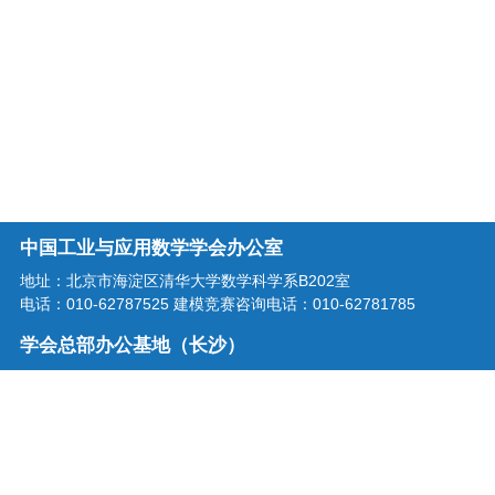
中国工业与应用数学学会办公室
地址：北京市海淀区清华大学数学科学系B202室
电话：010-62787525 建模竞赛咨询电话：010-62781785
学会总部办公基地（长沙）
地址：湖南省长沙市龙喜路2号星沙区块链产业园三楼
电话：0731-86207515
学会邮箱：office@csiam.org.cn
战略合作伙伴