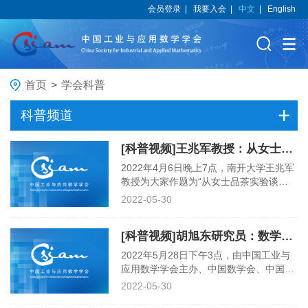
会员登录
|
我要入会
|
中文
|
English
首页
>
学会科普
科普频道
[科普视频]王兆军教授：从女士品茶实验谈起
2022年4月6日晚上7点，南开大学王兆军
教授为大家作题为“从女士品茶实验谈
起”的线上科普报告，该报告由中国工业
2022-05-30
与应用数学学会参与主办。以下为视频全
部内容：
[科普视频]胡旭东研究员：数学无处不在–从北京冬奥说起
2022年5月28日下午3点，由中国工业与
应用数学学会主办、中国数学会、中国运
筹学会协办的CSIAM网络科普讲座儿童节
2022-05-30
特别活动以网络直播的方式举行。中国科