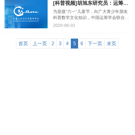
[科普视频]胡旭东研究员：运筹学-求解生活中的数学趣题
筹专家罗智泉教授为大家带来了“工业与
应用数学之乐趣”的精彩在线科普报告。
为迎接“六一”儿童节，向广大青少年朋友
以下为视频全部内容：
科普数学文化知识，中国运筹学会联合中
国工业与应用数学学会、中国数学会，邀
2020-06-01
请中科院数学与系统科学研究院的胡旭东
老师通过网络直播的方式为大家带来一场
关于运筹学 - 求解生活中的数学趣题的科
首页
上一页
2
3
4
5
6
下一页
末页
普讲座。本场网络科普报告会于5月31日
下午3点-4点半举行，胡老师带领中小学
生们走进美妙的数学花园，发现好玩有趣
的数学问题。以下为视频全部内容：