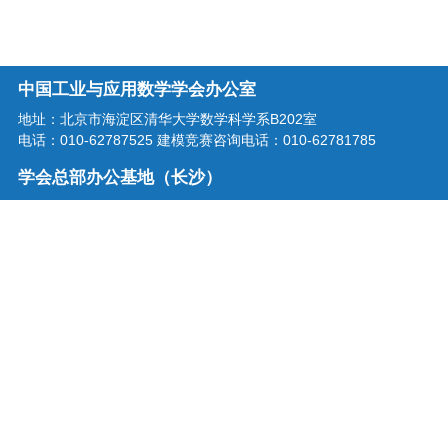
中国工业与应用数学学会办公室
地址：北京市海淀区清华大学数学科学系B202室
电话：010-62787525 建模竞赛咨询电话：010-62781785
学会总部办公基地（长沙）
地址：湖南省长沙市龙喜路2号星沙区块链产业园三楼
电话：0731-86207515
学会邮箱：office@csiam.org.cn
战略合作伙伴
扫描二维码关注中国工业与应用
数学学会微信公众号