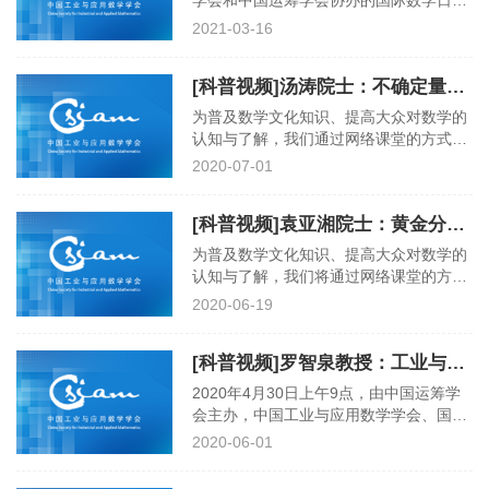
学会和中国运筹学会协办的国际数学日网
络科普报告于2021年3月14日下午15:00
2021-03-16
至18:30直播举行。本次活动共安排三个
报告，分别是： ● 主题报告：鄂维南院士
[科普视频]汤涛院士：不确定量化与科学计算
（北京大数据研究院）：数学与人工智能
青年学者报告：张林峰博士（北京大数据
为普及数学文化知识、提高大众对数学的
研究院）：微观模拟背后的数学原理 邰骋
认知与了解，我们通过网络课堂的方式，
研究员（北京大数据研究院）：保护隐私
邀请多位数学界知名院士专家进行科普讲
2020-07-01
的生物识别
学，为大家带来数学有关的学术盛宴。本
次，中国工业与应用数学学会联合中国数
[科普视频]袁亚湘院士：黄金分割与优化
学会、中国运筹学会特别邀请汤涛院士进
行网络科普直播。汤涛院士以“不确定量
为普及数学文化知识、提高大众对数学的
化与科学计算”为主题，带领大家走进数
认知与了解，我们将通过网络课堂的方
学奇妙瑰丽的世界。本次科普报告于2020
式，邀请多位数学界知名院士专家进行科
2020-06-19
年6月27日下午3点准时开启。以下为视频
普讲学，为大家带来数学有关的学术盛
全部内容：
宴。在6月18日，也就是“黄金分割日”这
[科普视频]罗智泉教授：工业与应用数学之乐趣
个特殊的日子里，袁亚湘院士为大家普及
了“黄金分割与优化”相关科学知识，带领
2020年4月30日上午9点，由中国运筹学
大家走进数学奇妙的世界！本场网络科普
会主办，中国工业与应用数学学会、国家
报告于6月18日19:00-20:30直播举行，由
自然科学基金委数理学部、中国科学院数
2020-06-01
中国工业与应用数学学会联合中国数学
学与系统科学研究院等多家单位联合举办
会、中国运筹学会举办。以下
的“运筹千里”纵横论坛拉开序幕。 著名运