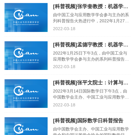
学院数学与系统科学研究院的胡旭东研究
[科普视频]张学奎教授：机器学习在新冠大数据分析中的应用
员为大家带来了一场关于“数学无处不在–
从北京冬奥说起”的科普讲座。以下为视
由中国工业与应用数学学会参与主办的系
频全部内容：
列科普报告火热进行中，2022年1月27日
上午10点，University of Victoria张学奎
2022-03-18
教授为大家作题为“机器学习在新冠大数
据分析中的应用”的科普报告。以下为视
[科普视频]孟德宇教授：机器学习之道
频全部内容：
2022年1月25日下午3点，由中国工业与
应用数学学会参与主办的系列科普报告拉
开帷幕，西安交通大学孟德宇教授为大家
2022-03-18
作题为“机器学习之道”的科普报告，带领
大家畅游数学的奇妙世界！以下为视频全
[科普视频]张平文院士：计算与数学的共进
部内容：
2022年3月14日国际数学日下午3点，由
中国数学会主办、中国工业与应用数学学
会和中国运筹学会协办的国际数学日科普
2022-03-18
报告以网络直播的方式举行。中国工业与
应用数学学会理事长张平文院士作题
[科普视频]国际数学日科普报告
为“计算与数学的共进”的科普报告。以下
为视频全部内容：
由中国数学会主办、中国工业与应用数学