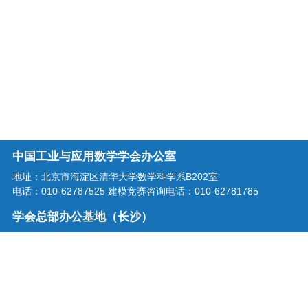
中国工业与应用数学学会办公室
地址：北京市海淀区清华大学数学科学系B202室
电话：010-62787525 建模竞赛咨询电话：010-62781785
学会总部办公基地（长沙）
地址：湖南省长沙市龙喜路2号星沙区块链产业园三楼
电话：0731-86207515
学会邮箱：office@csiam.org.cn
战略合作伙伴