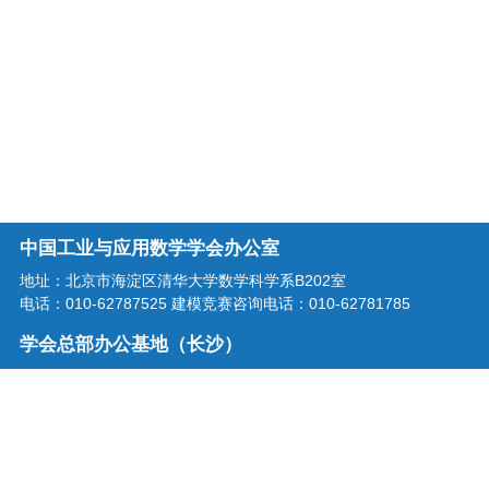
中国工业与应用数学学会办公室
地址：北京市海淀区清华大学数学科学系B202室
电话：010-62787525 建模竞赛咨询电话：010-62781785
学会总部办公基地（长沙）
地址：湖南省长沙市龙喜路2号星沙区块链产业园三楼
电话：0731-86207515
学会邮箱：office@csiam.org.cn
战略合作伙伴